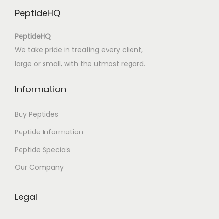
e
PeptideHQ
:
K
PeptideHQ
e
We take pride in treating every client,
r
large or small, with the utmost regard.
e
s
Information
d
,
Buy Peptides
m
Peptide Information
e
Peptide Specials
n
t
Our Company
s
d
Legal
,