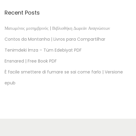
l
e
Recent Posts
y
,
Ματωμένος μεσημβρινός | Βιβλιοθήκη Δωρεάν Αναγνώσεων
a
Contos da Montanha | Livros para Compartilhar
z
Tenimdeki İmza – Tüm Edebiyat PDF
o
Ensnared | Free Book PDF
s
z
È facile smettere di fumare se sai come farlo | Versione
t
epub
á
l
y
r
é
m