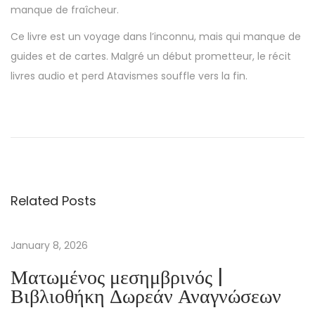
manque de fraîcheur.
Ce livre est un voyage dans l’inconnu, mais qui manque de
guides et de cartes. Malgré un début prometteur, le récit
livres audio et perd Atavismes souffle vers la fin.
T
h
e
F
i
Related Posts
n
a
l
January 8, 2026
S
Ματωμένος μεσημβρινός |
t
Βιβλιοθήκη Δωρεάν Αναγνώσεων
r