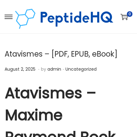
0
Atavismes – [PDF, EPUB, eBook]
.
.
Posted on
Posted in
D
August 2, 2025
by
admin
Uncategorized
e
c
Atavismes –
e
m
Maxime
b
e
r