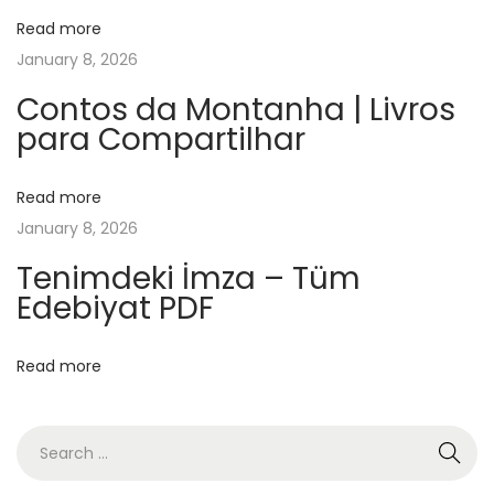
i
Read more
f
January 8, 2026
e
–
Contos da Montanha | Livros
para Compartilhar
B
o
o
Read more
k
January 8, 2026
F
Tenimdeki İmza – Tüm
r
Edebiyat PDF
e
e
Read more
B
r
a
d