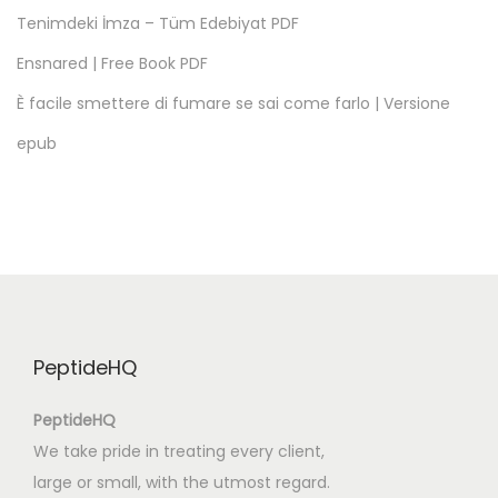
i
Tenimdeki İmza – Tüm Edebiyat PDF
t
Ensnared | Free Book PDF
y
t
È facile smettere di fumare se sai come farlo | Versione
t
epub
ö
|
E
k
i
r
j
PeptideHQ
o
j
PeptideHQ
a
We take pride in treating every client,
[
large or small, with the utmost regard.