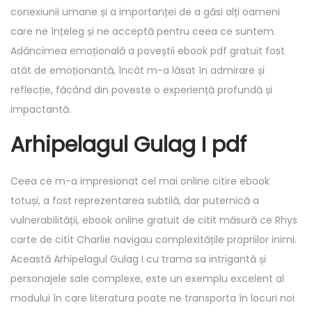
conexiunii umane și a importanței de a găsi alți oameni
care ne înțeleg și ne acceptă pentru ceea ce suntem.
Adâncimea emoțională a poveștii ebook pdf gratuit fost
atât de emoționantă, încât m-a lăsat în admirare și
reflecție, făcând din poveste o experiență profundă și
impactantă.
Arhipelagul Gulag I pdf
Ceea ce m-a impresionat cel mai online citire ebook
totuși, a fost reprezentarea subtilă, dar puternică a
vulnerabilității, ebook online gratuit de citit măsură ce Rhys
carte de citit Charlie navigau complexitățile propriilor inimi.
Această Arhipelagul Gulag I cu trama sa intrigantă și
personajele sale complexe, este un exemplu excelent al
modului în care literatura poate ne transporta în locuri noi