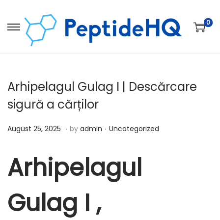
0
Arhipelagul Gulag I | Descărcare
sigură a cărților
.
.
Posted on
Posted in
D
August 25, 2025
by
admin
Uncategorized
e
c
Arhipelagul
e
m
Gulag I ,
b
e