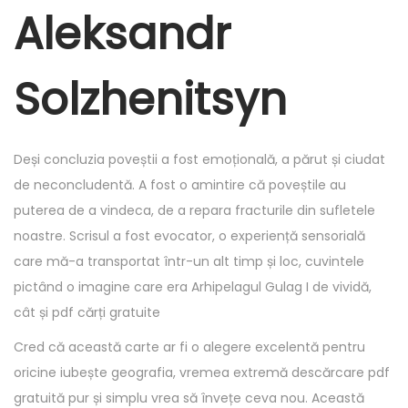
r
Aleksandr
5
,
Solzhenitsyn
2
0
2
Deși concluzia poveștii a fost emoțională, a părut și ciudat
5
de neconcludentă. A fost o amintire că poveștile au
puterea de a vindeca, de a repara fracturile din sufletele
noastre. Scrisul a fost evocator, o experiență sensorială
care mă-a transportat într-un alt timp și loc, cuvintele
pictând o imagine care era Arhipelagul Gulag I de vividă,
cât și pdf cărți gratuite
Cred că această carte ar fi o alegere excelentă pentru
oricine iubește geografia, vremea extremă descărcare pdf
gratuită pur și simplu vrea să învețe ceva nou. Această