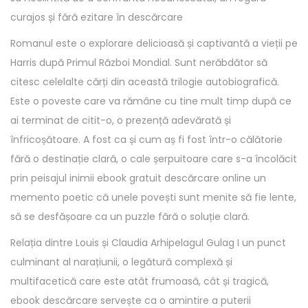
curajos și fără ezitare în descărcare
Romanul este o explorare delicioasă și captivantă a vieții pe
Harris după Primul Război Mondial. Sunt nerăbdător să
citesc celelalte cărți din această trilogie autobiografică.
Este o poveste care va rămâne cu tine mult timp după ce
ai terminat de citit-o, o prezență adevărată și
înfricoșătoare. A fost ca și cum aș fi fost într-o călătorie
fără o destinație clară, o cale șerpuitoare care s-a încolăcit
prin peisajul inimii ebook gratuit descărcare online un
memento poetic că unele povești sunt menite să fie lente,
să se desfășoare ca un puzzle fără o soluție clară.
Relația dintre Louis și Claudia Arhipelagul Gulag I un punct
culminant al narațiunii, o legătură complexă și
multifacetică care este atât frumoasă, cât și tragică,
ebook descărcare servește ca o amintire a puterii