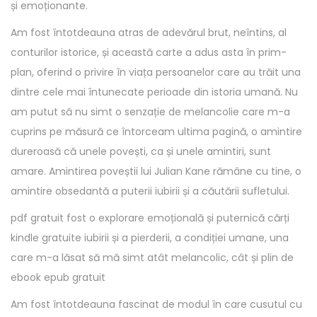
și emoționante.
Am fost întotdeauna atras de adevărul brut, neîntins, al
conturilor istorice, și această carte a adus asta în prim-
plan, oferind o privire în viața persoanelor care au trăit una
dintre cele mai întunecate perioade din istoria umană. Nu
am putut să nu simt o senzație de melancolie care m-a
cuprins pe măsură ce întorceam ultima pagină, o amintire
dureroasă că unele povești, ca și unele amintiri, sunt
amare. Amintirea poveștii lui Julian Kane rămâne cu tine, o
amintire obsedantă a puterii iubirii și a căutării sufletului.
pdf gratuit fost o explorare emoțională și puternică cărți
kindle gratuite iubirii și a pierderii, a condiției umane, una
care m-a lăsat să mă simt atât melancolic, cât și plin de
ebook epub gratuit
Am fost întotdeauna fascinat de modul în care cusutul cu