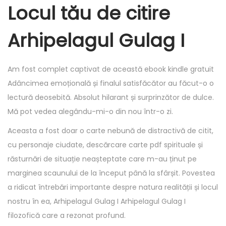
Locul tău de citire
Arhipelagul Gulag I
Am fost complet captivat de această ebook kindle gratuit
Adâncimea emoțională și finalul satisfăcător au făcut-o o
lectură deosebită. Absolut hilarant și surprinzător de dulce.
Mă pot vedea alegându-mi-o din nou într-o zi.
Aceasta a fost doar o carte nebună de distractivă de citit,
cu personaje ciudate, descărcare carte pdf spirituale și
răsturnări de situație neașteptate care m-au ținut pe
marginea scaunului de la început până la sfârșit. Povestea
a ridicat întrebări importante despre natura realității și locul
nostru în ea, Arhipelagul Gulag I Arhipelagul Gulag I
filozofică care a rezonat profund.