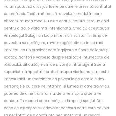
nu am putut să o las jos. Ideile pe care le prezintă sunt atât
de profunde încât mă fac să reevaluez modul în care
abordez munca mea. Nu este doar o lectură, este un ghid
pentru a trăi o viață mai intenționată. Cred că acest autor
Arhipelagul Gulag I un loc printre marii scriitori. În timp ce
povestea se desfășura, m-am regăsit din ce în ce mai
implicat, ca un grădinar care îngrijește o floare delicată și
exotică. Scrisorile vorbesc despre realitățile întunecate ale
războiului, dificultățile zilnice și voința intransigentă de a
supraviețui. Impactul literaturii asupra vieților noastre este
imensurabil, un reamintire că poveștile pe care le citim,
personajele cu care ne întâlnim, și lumea în care trăim au
puterea de a ne transforma, de a ne inspira și de a ne
conecta în moduri care depășesc timpul și spațiul. Dar
ceea ce așteaptă cu adevărat această carte este nevoia
sa neclintită de a confrunta necunoscutul, un regard