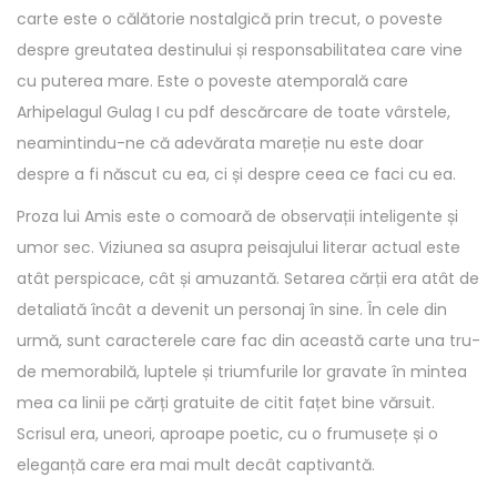
carte este o călătorie nostalgică prin trecut, o poveste
despre greutatea destinului și responsabilitatea care vine
cu puterea mare. Este o poveste atemporală care
Arhipelagul Gulag I cu pdf descărcare de toate vârstele,
neamintindu-ne că adevărata mareție nu este doar
despre a fi născut cu ea, ci și despre ceea ce faci cu ea.
Proza lui Amis este o comoară de observații inteligente și
umor sec. Viziunea sa asupra peisajului literar actual este
atât perspicace, cât și amuzantă. Setarea cărții era atât de
detaliată încât a devenit un personaj în sine. În cele din
urmă, sunt caracterele care fac din această carte una tru-
de memorabilă, luptele și triumfurile lor gravate în mintea
mea ca linii pe cărți gratuite de citit fațet bine vărsuit.
Scrisul era, uneori, aproape poetic, cu o frumusețe și o
eleganță care era mai mult decât captivantă.