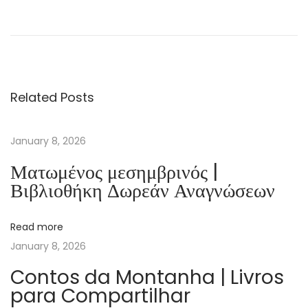
D
i
v
i
n
Related Posts
e
R
i
January 8, 2026
v
Ματωμένος μεσημβρινός |
a
Βιβλιοθήκη Δωρεάν Αναγνώσεων
l
s
Read more
–
January 8, 2026
R
e
Contos da Montanha | Livros
para Compartilhar
a