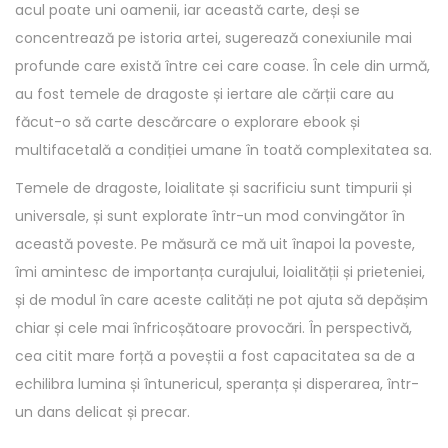
acul poate uni oamenii, iar această carte, deși se
concentrează pe istoria artei, sugerează conexiunile mai
profunde care există între cei care coase. În cele din urmă,
au fost temele de dragoste și iertare ale cărții care au
făcut-o să carte descărcare o explorare ebook și
multifacetală a condiției umane în toată complexitatea sa.
Temele de dragoste, loialitate și sacrificiu sunt timpurii și
universale, și sunt explorate într-un mod convingător în
această poveste. Pe măsură ce mă uit înapoi la poveste,
îmi amintesc de importanța curajului, loialității și prieteniei,
și de modul în care aceste calități ne pot ajuta să depășim
chiar și cele mai înfricoșătoare provocări. În perspectivă,
cea citit mare forță a poveștii a fost capacitatea sa de a
echilibra lumina și întunericul, speranța și disperarea, într-
un dans delicat și precar.