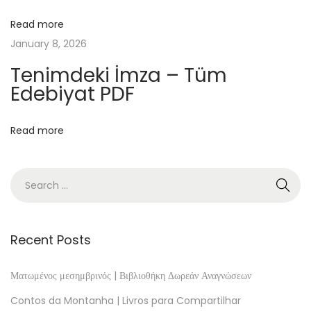
d
O
Read more
n
January 8, 2026
l
Tenimdeki İmza – Tüm
i
Edebiyat PDF
n
e
Read more
A
p
p
e
l
s
Recent Posts
i
i
Ματωμένος μεσημβρινός | Βιβλιοθήκη Δωρεάν Αναγνώσεων
n
Contos da Montanha | Livros para Compartilhar