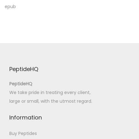
a
epub
–
[
E
P
U
B
]
PeptideHQ
PeptideHQ
We take pride in treating every client,
large or small, with the utmost regard.
Information
Buy Peptides