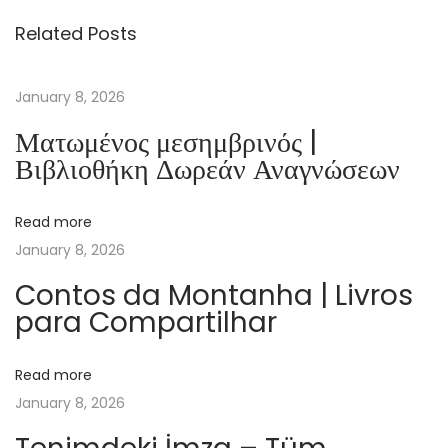
r
Related Posts
i
t
a
January 8, 2026
g
Ματωμένος μεσημβρινός |
e
Βιβλιοθήκη Δωρεάν Αναγνώσεων
d
e
Read more
l
January 8, 2026
a
h
Contos da Montanha | Livros
para Compartilhar
a
i
n
Read more
e
January 8, 2026
|