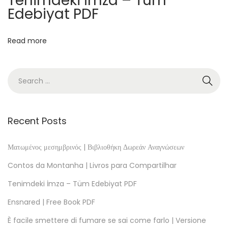
Tenimdeki İmza – Tüm
[
Edebiyat PDF
E
P
Read more
U
B
-
P
D
F
Recent Posts
]
J
Ματωμένος μεσημβρινός | Βιβλιοθήκη Δωρεάν Αναγνώσεων
u
Contos da Montanha | Livros para Compartilhar
a
Tenimdeki İmza – Tüm Edebiyat PDF
n
Ensnared | Free Book PDF
i
t
È facile smettere di fumare se sai come farlo | Versione