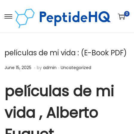
0
películas de mi vida : (E-Book PDF)
.
.
Posted on
Posted in
D
June 15, 2025
by
admin
Uncategorized
e
c
películas de mi
e
m
vida , Alberto
b
e
r